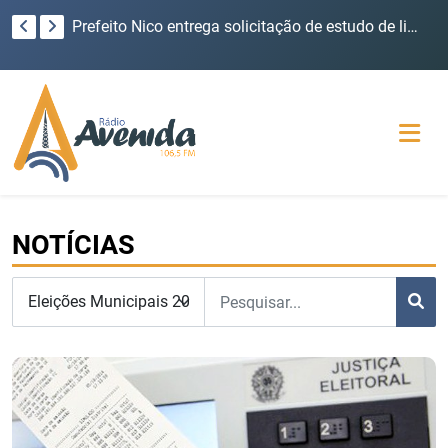
Prefeito Nico entrega solicitação de estudo de ligação asfáltica entre Redentora e Erval Seco
A pedido do MPRS, Justiça suspende nomeação e posse de conselheiro tutelar de Palmeira das Missões
NOTÍCIAS