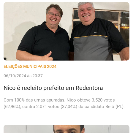
ELEIÇÕES MUNICIPAIS 2024
06/10/2024 às 20:37
Nico é reeleito prefeito em Redentora
Com 100% das urnas apuradas, Nico obteve 3.520 votos
(62,96%), contra 2.071 votos (37,04%) do candidato Belô (PL).